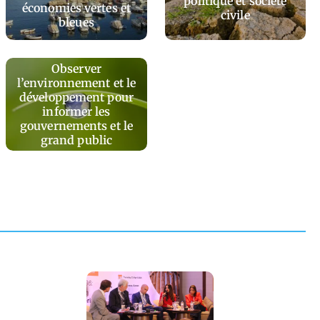
politique et société
économies vertes et
civile
bleues
Observer
l’environnement et le
développement pour
informer les
gouvernements et le
grand public