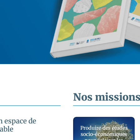
Nos mission
un espace de
able
Produire des études
socio-économiques