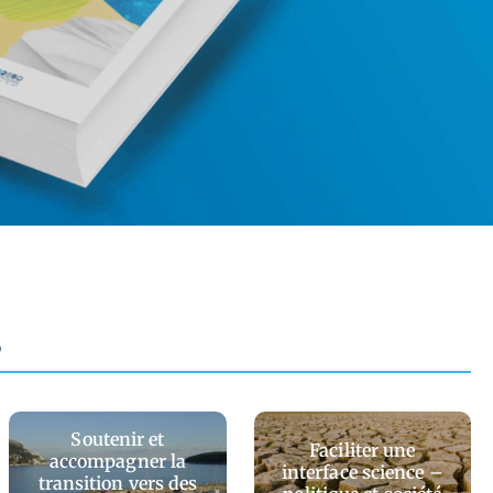
s
Soutenir et
Faciliter une
accompagner la
interface science –
transition vers des