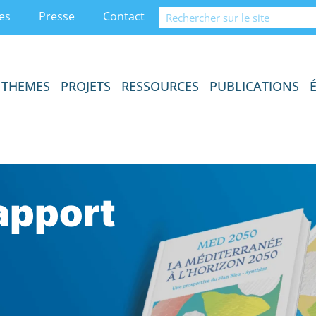
es
Presse
Contact
THEMES
PROJETS
RESSOURCES
PUBLICATIONS
re
apport
apport
vités
ment