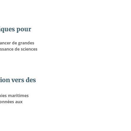
iques pour
lancer de grandes
issance de sciences
ion vers des
omies maritimes
données aux