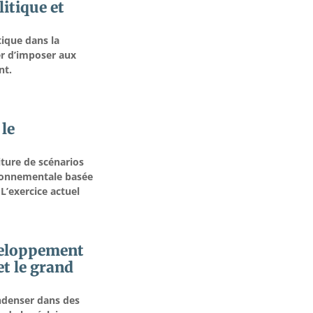
litique et
tique dans la
er d’imposer aux
nt.
 le
iture de scénarios
ironnementale basée
L’exercice actuel
veloppement
t le grand
ndenser dans des