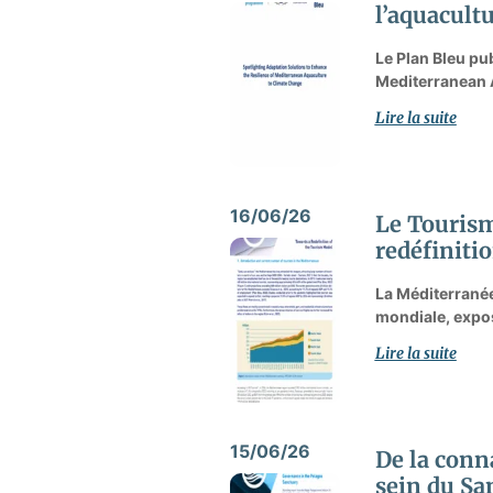
l’aquacult
Le Plan Bleu pu
Mediterranean A
Lire la suite
16/06/26
Le Tourism
redéfiniti
La Méditerranée
mondiale, expos
Lire la suite
15/06/26
De la conn
sein du Sa