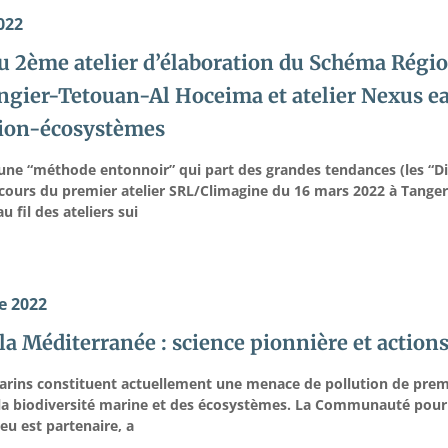
022
 2ème atelier d’élaboration du Schéma Régiona
ngier-Tetouan-Al Hoceima et atelier Nexus e
ion-écosystèmes
une “méthode entonnoir” qui part des grandes tendances (les “Di
u cours du premier atelier SRL/Climagine du 16 mars 2022 à Tange
au fil des ateliers sui
e 2022
la Méditerranée : science pionnière et actions
arins constituent actuellement une menace de pollution de premi
 la biodiversité marine et des écosystèmes. La Communauté pour l
leu est partenaire, a