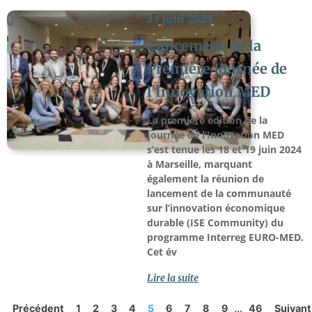
21 juin 2024
Lancement de la
Première Journée de
l’Innovation MED
La première édition de la
Journée de l’Innovation MED
s’est tenue les 18 et 19 juin 2024
à Marseille, marquant
également la réunion de
lancement de la communauté
sur l’innovation économique
durable (ISE Community) du
programme Interreg EURO-MED.
Cet év
Lire la suite
...
Précédent
1
2
3
4
5
6
7
8
9
46
Suivant