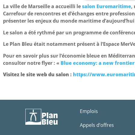
La ville de Marseille a accueilli le
salon Euromaritime
,
Carrefour de rencontres et d’échanges entre profession
présenter les enjeux du monde maritime d’aujourd’hui e
Le salon a été rythmé par un programme de conférenc
Le Plan Bleu était notamment présent à l’Espace MerVei
Pour en savoir plus sur l’économie bleue en Méditerrané
consulter notre flyer : «
Blue economy: a new frontier
Visitez le site web du salon :
https://www.euromariti
Emplois
Appels d’offres