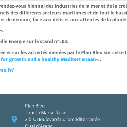
 rendez-vous biennal des industries de la mer et de la cro
nels des différents secteurs maritimes et de tout le bass
t de demain, face aux défis et aux attentes de la planè
es.
lle Energie sur le stand n°L08.
e et sur les activités menées par le Plan Bleu sur cette
 for growth and a healthy Mediterranean
« .
me.fr/
Plan Bleu
Tour la Marseillaise
2 bis, Boulevard Euroméditerranée
Quai d'Arenc