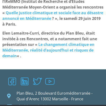
l’iReMMO (Institut de Recherche et d’Etudes
Méditerranée Moyen-Orient a organisé les rencontres
«
Quelle justice climatique et sociale face au désastre
annoncé en Méditerranée
? », le samedi 29 juin 2019
à Paris.
Elen Lemaitre-Curri, directrice du Plan Bleu, était
invitée à ces Rencontres, et a notamment fait une
présentation sur «
Le changement climatique en
Méditerranée, réalité d’aujourd’hui et risques de
demain
« .
Plan Bleu, 2 Boulevard Euroméditerranée -
Quai d'Arenc 13002 Marseille - France