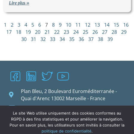
Lire plus »
1
2
3
4
5
6
7
8
9
10
11
12
13
14
15
16
17
18
19
20
21
22
23
24
25
26
27
28
29
30
31
32
33
34
35
36
37
38
39
Plan Bleu, 2 Boulevard Euroméditerranée -
Quai d'Arenc 13002 Marseille - France
planbleu@planbleu.org
Le site Web utilise uniquement des cookies conformes au
RGPD à des fins statistiques et pour améliorer la navigation.
Pour en savoir plus, les utilisateurs sont invités à consulter la
politique de confidentialité
.